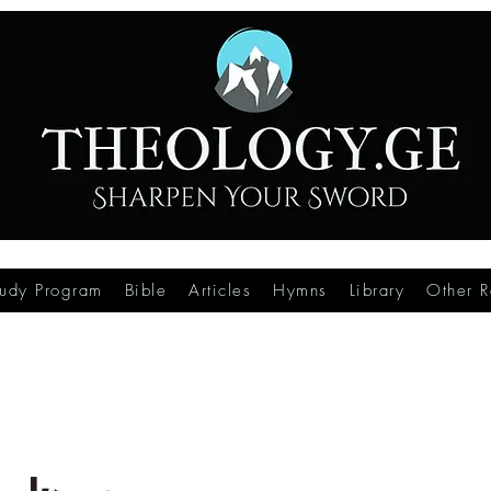
tudy Program
Bible
Articles
Hymns
Library
Other R