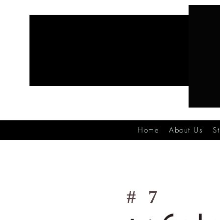
Home
About Us
S
#
7