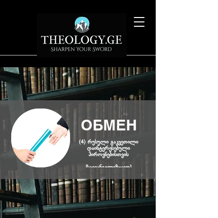
ОБМЕН
(4) რუსული გაკვეთილი
დაინტერესებული
პიროვნებისთვის
[საევანგელიზაციო]