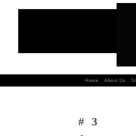
Home
About Us
S
#
3