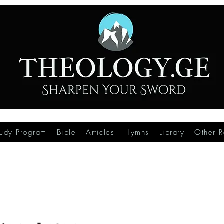
tudy Program
Bible
Articles
Hymns
Library
Other R