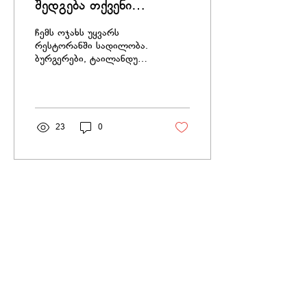
შედგება თქვენი
„საბავშვო მენიუ“?
ჩემს ოჯახს უყვარს
რესტორანში სადილობა.
ბურგერები, ტაილანდური
სამზარეულო, სუში,
პიცა...ნებისმიერი რამ...
დახვეწილი საჭმელი თუ
სწრაფი...
23
0