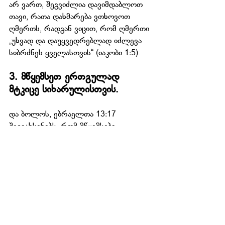
არ ვართ, შეგვიძლია დავიმდაბლოთ 
თავი, რათა დახმარება ვთხოვოთ 
ღმერთს, რადგან ვიცით, რომ ღმერთი 
„უხვად და დაუყვედრებლად იძლევა 
სიბრძნეს ყველასთვის“ (იაკობი 1:5).
3. მწყემსეთ ერთგულად 
მტკიცე სიხარულისთვის.  
და ბოლოს, ებრაელთა 13:17 
შეგვახსენებს, რომ მწყემსები 
„ანგარიშს ჩააბარებენ“ ღმერთს იმის 
გამო, თუ როგორ წინამძღოლობდნენ 
თავიანთ ხალხს. ეს იქნება საქმის 
შესრულების ყველაზე 
ამაღელვებელი 
მიმოხილვა. ჩვენ 
განვისჯებით ჩვენი სწავლებისთვის 
(საქმეების 20:27; 1-ლი ტიმოთეს 2:15; 
იაკობის 3:1), ჩვენი მაგალითისთვის (1-