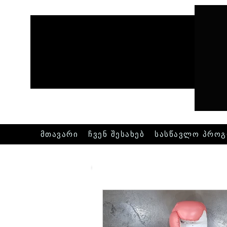
მთავარი
ჩვენ შესახებ
სასწავლო პროგ