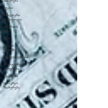
სახარება
ოჯახი
ბიბლიური
თეოლოგია
ღმერთის
ნება
ესაია
ძველი
აღთქმა
ანგელოლოგია
ქრისტიანული
ცხოვრება
ხუცესობა
საბავშვო
მსახურება